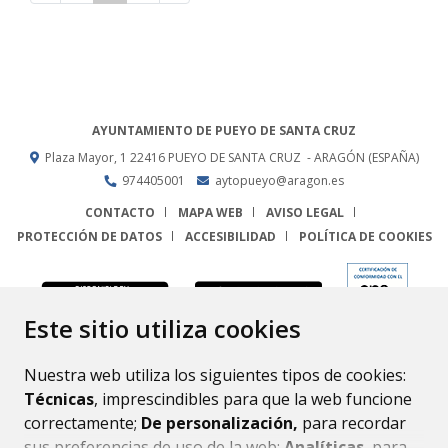
AYUNTAMIENTO DE PUEYO DE SANTA CRUZ
Plaza Mayor, 1
22416
PUEYO DE SANTA CRUZ
- ARAGÓN
(ESPAÑA)
974405001
aytopueyo@aragon.es
CONTACTO
MAPA WEB
AVISO LEGAL
PROTECCIÓN DE DATOS
ACCESIBILIDAD
POLÍTICA DE COOKIES
ENLACE
Este sitio utiliza cookies
Nuestra web utiliza los siguientes tipos de cookies:
Técnicas
, imprescindibles para que la web funcione
correctamente;
De personalización,
para recordar
sus preferencias de uso de la web;
Analíticas
, para