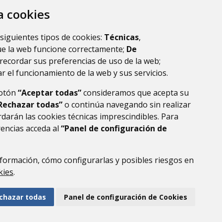
za cookies
ltados.
1
 siguientes tipos de cookies:
Técnicas
,
ue la web funcione correctamente;
De
recordar sus preferencias de uso de la web;
r el funcionamiento de la web y sus servicios.
botón
“Aceptar todas”
consideramos que acepta su
Rechazar todas”
o continúa navegando sin realizar
darán las cookies técnicas imprescindibles. Para
rencias acceda al
“Panel de configuración de
DE DATOS
ACCESIBILIDAD
POLÍTICA DE COOKIES
ENLACE EXTERNO AL
formación, cómo configurarlas y posibles riesgos en
kies
.
chazar todas
Panel de configuración de Cookies