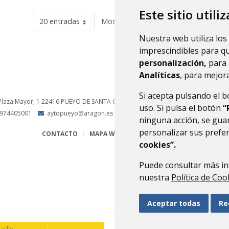
Este sitio utili
20 entradas
Mostrando el intervalo 1 - 6 de 6 resu
Nuestra web utiliza los
imprescindibles para q
personalización,
para 
Analíticas
, para mejora
Si acepta pulsando el 
Plaza Mayor, 1
22416
PUEYO DE SANTA CRUZ
- ARAGÓN
(ESPAÑA)
uso. Si pulsa el botón
“
974405001
aytopueyo@aragon.es
ninguna acción, se guar
personalizar sus prefe
CONTACTO
MAPA WEB
AVISO LEGAL
PROTECCIÓN 
cookies”.
Puede consultar más in
nuestra
Política de Coo
Aceptar todas
Re