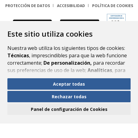
PROTECCIÓN DE DATOS
ACCESIBILIDAD
POLÍTICA DE COOKIES
ENLACE
Este sitio utiliza cookies
Nuestra web utiliza los siguientes tipos de cookies:
Técnicas
, imprescindibles para que la web funcione
correctamente;
De personalización,
para recordar
sus preferencias de uso de la web;
Analíticas
, para
mejorar el funcionamiento de la web y sus servicios.
Aceptar todas
Si acepta pulsando el botón
“Aceptar todas”
Rechazar todas
consideramos que acepta su uso. Si pulsa el botón
“Rechazar todas”
o continúa navegando sin realizar
Panel de configuración de Cookies
ninguna acción, se guardarán las cookies técnicas
imprescindibles. Para personalizar sus preferencias
acceda al
“Panel de configuración de cookies”.