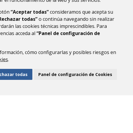
r el funcionamiento de la web y sus servicios.
botón
“Aceptar todas”
consideramos que acepta su
Rechazar todas”
o continúa navegando sin realizar
darán las cookies técnicas imprescindibles. Para
rencias acceda al
“Panel de configuración de
formación, cómo configurarlas y posibles riesgos en
DE DATOS
ACCESIBILIDAD
POLÍTICA DE COOKIES
kies
.
ENLACE EXTERNO AL
chazar todas
Panel de configuración de Cookies