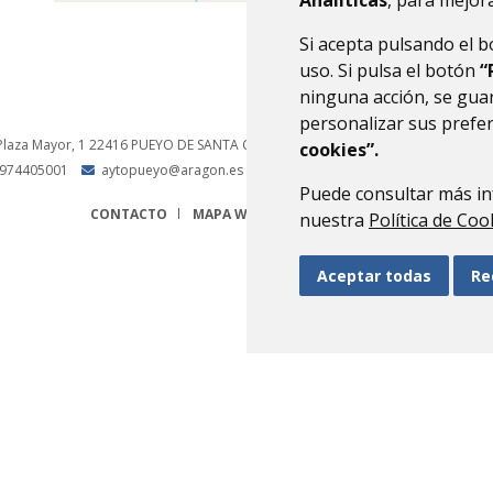
Analíticas
, para mejora
Si acepta pulsando el 
uso. Si pulsa el botón
“
ninguna acción, se guar
personalizar sus prefe
Plaza Mayor, 1
22416
PUEYO DE SANTA CRUZ
- ARAGÓN
(ESPAÑA)
cookies”.
974405001
aytopueyo@aragon.es
Puede consultar más in
CONTACTO
MAPA WEB
AVISO LEGAL
PROTECCIÓN 
nuestra
Política de Coo
Aceptar todas
Re