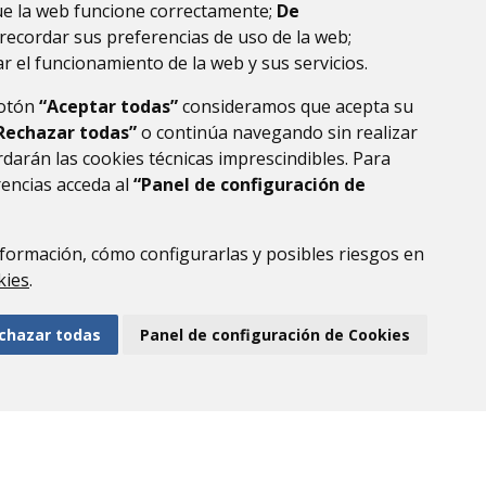
ue la web funcione correctamente;
De
recordar sus preferencias de uso de la web;
r el funcionamiento de la web y sus servicios.
botón
“Aceptar todas”
consideramos que acepta su
Rechazar todas”
o continúa navegando sin realizar
darán las cookies técnicas imprescindibles. Para
rencias acceda al
“Panel de configuración de
formación, cómo configurarlas y posibles riesgos en
DE DATOS
ACCESIBILIDAD
POLÍTICA DE COOKIES
kies
.
ENLACE EXTERNO AL
chazar todas
Panel de configuración de Cookies