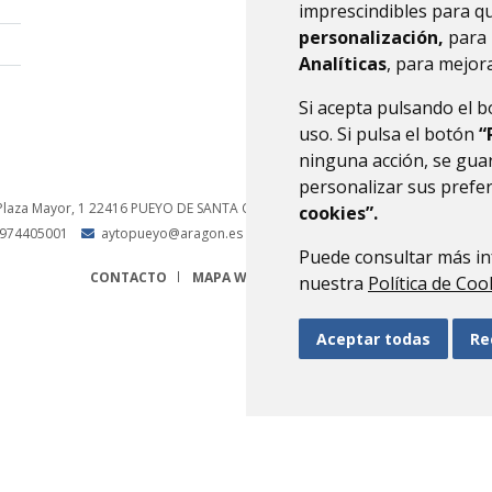
imprescindibles para q
personalización,
para 
Analíticas
, para mejora
Si acepta pulsando el 
uso. Si pulsa el botón
“
ninguna acción, se guar
personalizar sus prefe
Plaza Mayor, 1
22416
PUEYO DE SANTA CRUZ
- ARAGÓN
(ESPAÑA)
cookies”.
974405001
aytopueyo@aragon.es
Puede consultar más in
CONTACTO
MAPA WEB
AVISO LEGAL
PROTECCIÓN 
nuestra
Política de Coo
Aceptar todas
Re