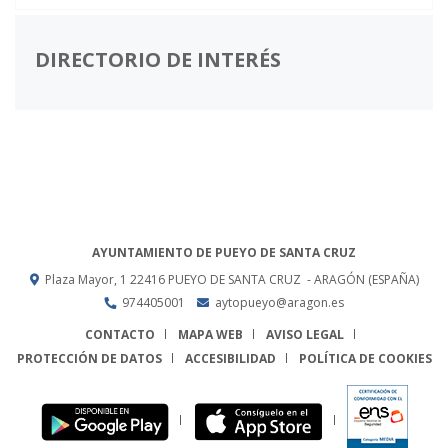
DIRECTORIO DE INTERÉS
AYUNTAMIENTO DE PUEYO DE SANTA CRUZ
Plaza Mayor, 1
22416
PUEYO DE SANTA CRUZ
- ARAGÓN
(ESPAÑA)
974405001
aytopueyo@aragon.es
CONTACTO
MAPA WEB
AVISO LEGAL
PROTECCIÓN DE DATOS
ACCESIBILIDAD
POLÍTICA DE COOKIES
ENLACE