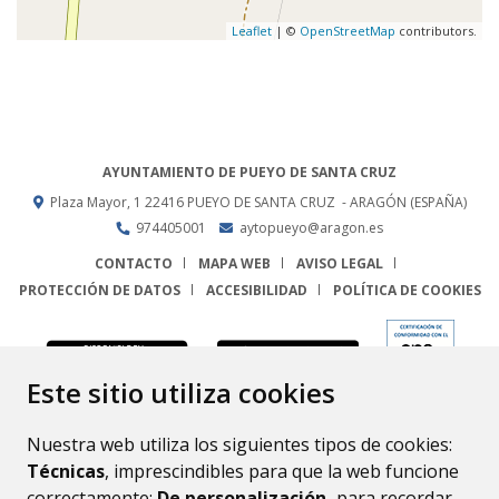
Leaflet
| ©
OpenStreetMap
contributors.
AYUNTAMIENTO DE PUEYO DE SANTA CRUZ
Plaza Mayor, 1
22416
PUEYO DE SANTA CRUZ
- ARAGÓN
(ESPAÑA)
974405001
aytopueyo@aragon.es
CONTACTO
MAPA WEB
AVISO LEGAL
PROTECCIÓN DE DATOS
ACCESIBILIDAD
POLÍTICA DE COOKIES
ENLACE
Este sitio utiliza cookies
Nuestra web utiliza los siguientes tipos de cookies:
Técnicas
, imprescindibles para que la web funcione
correctamente;
De personalización,
para recordar