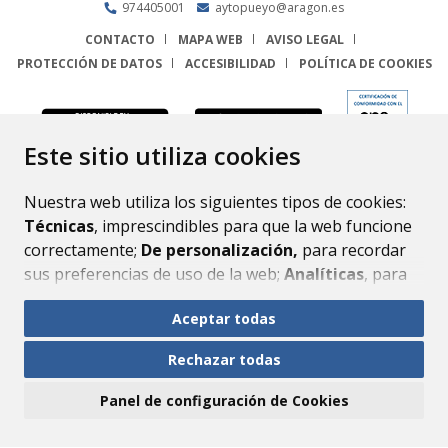
974405001
aytopueyo@aragon.es
CONTACTO
MAPA WEB
AVISO LEGAL
PROTECCIÓN DE DATOS
ACCESIBILIDAD
POLÍTICA DE COOKIES
ENLACE
Este sitio utiliza cookies
Nuestra web utiliza los siguientes tipos de cookies:
Técnicas
, imprescindibles para que la web funcione
correctamente;
De personalización,
para recordar
sus preferencias de uso de la web;
Analíticas
, para
mejorar el funcionamiento de la web y sus servicios.
Aceptar todas
Si acepta pulsando el botón
“Aceptar todas”
Rechazar todas
consideramos que acepta su uso. Si pulsa el botón
“Rechazar todas”
o continúa navegando sin realizar
Panel de configuración de Cookies
ninguna acción, se guardarán las cookies técnicas
imprescindibles. Para personalizar sus preferencias