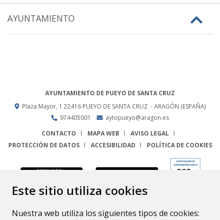
AYUNTAMIENTO
AYUNTAMIENTO DE PUEYO DE SANTA CRUZ
Plaza Mayor, 1
22416
PUEYO DE SANTA CRUZ
- ARAGÓN
(ESPAÑA)
974405001
aytopueyo@aragon.es
CONTACTO
MAPA WEB
AVISO LEGAL
PROTECCIÓN DE DATOS
ACCESIBILIDAD
POLÍTICA DE COOKIES
ENLACE
Este sitio utiliza cookies
Nuestra web utiliza los siguientes tipos de cookies: