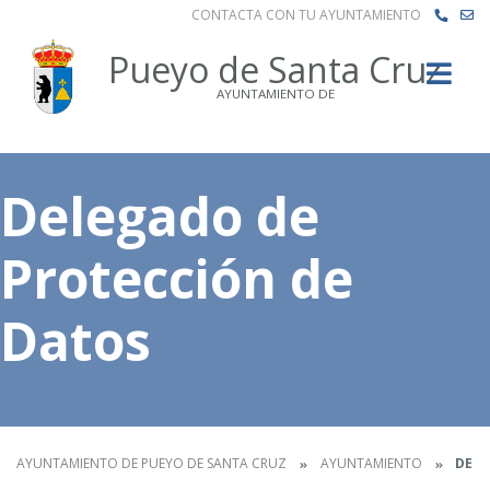
CONTACTA CON TU AYUNTAMIENTO
Buscar
Pueyo de Santa Cruz
AYUNTAMIENTO DE
Delegado de
Protección de
Datos
AYUNTAMIENTO DE PUEYO DE SANTA CRUZ
AYUNTAMIENTO
DELE