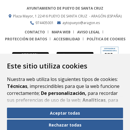
AYUNTAMIENTO DE PUEYO DE SANTA CRUZ
Plaza Mayor, 1
22416
PUEYO DE SANTA CRUZ
- ARAGÓN
(ESPAÑA)
974405001
aytopueyo@aragon.es
CONTACTO
MAPA WEB
AVISO LEGAL
PROTECCIÓN DE DATOS
ACCESIBILIDAD
POLÍTICA DE COOKIES
ENLACE
Este sitio utiliza cookies
Nuestra web utiliza los siguientes tipos de cookies:
Técnicas
, imprescindibles para que la web funcione
correctamente;
De personalización,
para recordar
sus preferencias de uso de la web;
Analíticas
, para
mejorar el funcionamiento de la web y sus servicios.
Aceptar todas
Si acepta pulsando el botón
“Aceptar todas”
Rechazar todas
consideramos que acepta su uso. Si pulsa el botón