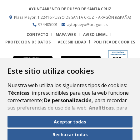
AYUNTAMIENTO DE PUEYO DE SANTA CRUZ
Plaza Mayor, 1
22416
PUEYO DE SANTA CRUZ
- ARAGÓN
(ESPAÑA)
974405001
aytopueyo@aragon.es
CONTACTO
MAPA WEB
AVISO LEGAL
PROTECCIÓN DE DATOS
ACCESIBILIDAD
POLÍTICA DE COOKIES
ENLACE
Este sitio utiliza cookies
Nuestra web utiliza los siguientes tipos de cookies:
Técnicas
, imprescindibles para que la web funcione
correctamente;
De personalización,
para recordar
sus preferencias de uso de la web;
Analíticas
, para
mejorar el funcionamiento de la web y sus servicios.
Aceptar todas
Si acepta pulsando el botón
“Aceptar todas”
Rechazar todas
consideramos que acepta su uso. Si pulsa el botón