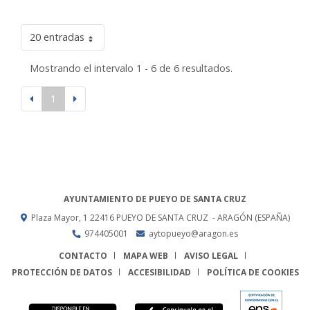
20 entradas
Mostrando el intervalo 1 - 6 de 6 resultados.
1
AYUNTAMIENTO DE PUEYO DE SANTA CRUZ
Plaza Mayor, 1
22416
PUEYO DE SANTA CRUZ
- ARAGÓN
(ESPAÑA)
974405001
aytopueyo@aragon.es
CONTACTO
MAPA WEB
AVISO LEGAL
PROTECCIÓN DE DATOS
ACCESIBILIDAD
POLÍTICA DE COOKIES
ENLACE